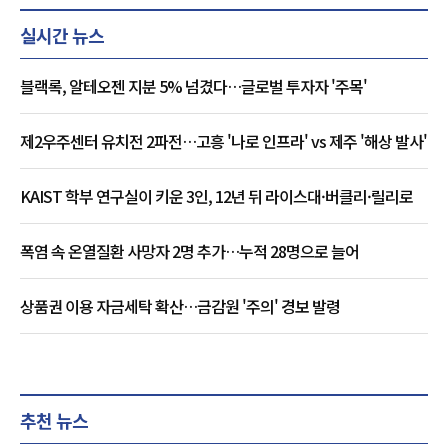
실시간 뉴스
블랙록, 알테오젠 지분 5% 넘겼다…글로벌 투자자 '주목'
제2우주센터 유치전 2파전…고흥 '나로 인프라' vs 제주 '해상 발사'
KAIST 학부 연구실이 키운 3인, 12년 뒤 라이스대·버클리·릴리로
폭염 속 온열질환 사망자 2명 추가…누적 28명으로 늘어
상품권 이용 자금세탁 확산…금감원 '주의' 경보 발령
추천 뉴스