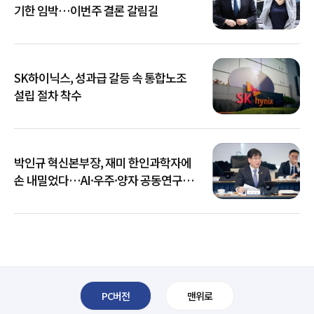
기한 임박…이번주 결론 갈림길
SK하이닉스, 성과급 갈등 속 통합노조
설립 절차 착수
박인규 혁신본부장, 재미 한인과학자에
손 내밀었다…AI·우주·양자 공동연구
확대
PC버전
맨위로