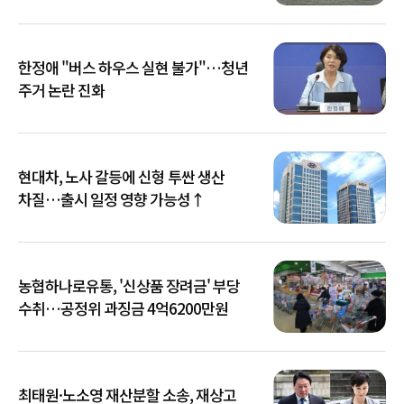
한정애 "버스 하우스 실현 불가"…청년
주거 논란 진화
현대차, 노사 갈등에 신형 투싼 생산
차질…출시 일정 영향 가능성↑
농협하나로유통, '신상품 장려금' 부당
수취…공정위 과징금 4억6200만원
최태원·노소영 재산분할 소송, 재상고