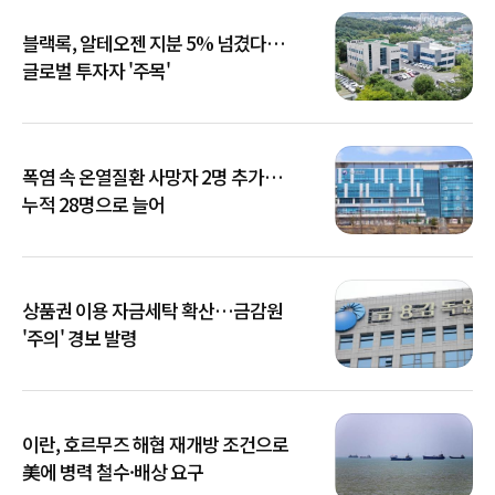
블랙록, 알테오젠 지분 5% 넘겼다…
글로벌 투자자 '주목'
폭염 속 온열질환 사망자 2명 추가…
누적 28명으로 늘어
상품권 이용 자금세탁 확산…금감원
'주의' 경보 발령
이란, 호르무즈 해협 재개방 조건으로
美에 병력 철수·배상 요구