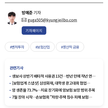
방예준
기자
guga505@kyungjeilbo.com
기자페이지
#벤처투자
#보험산업
#생산적 금융
관련기사
생보사 상반기 배타적 사용권 13건…반년 만에 작년 연간
수준
[보험업계 스냅샷] 삼성화재, 대학생 광고대회 협업
프로젝트 성료 外
암 생존율 73.7%…치료 장기화에 암보험 보장 범위 주목
7월 장마 시작…손보협회 "차량·주택 침수 피해 보험
확인해야"