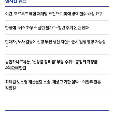
실시간 뉴스
이란, 호르무즈 해협 재개방 조건으로 美에 병력 철수·배상 요구
한정애 "버스 하우스 실현 불가"…청년 주거 논란 진화
현대차, 노사 갈등에 신형 투싼 생산 차질…출시 일정 영향 가능성
↑
농협하나로유통, '신상품 장려금' 부당 수취…공정위 과징금
4억6200만원
최태원·노소영 재산분할 소송, 재상고 기한 임박…이번주 결론
갈림길