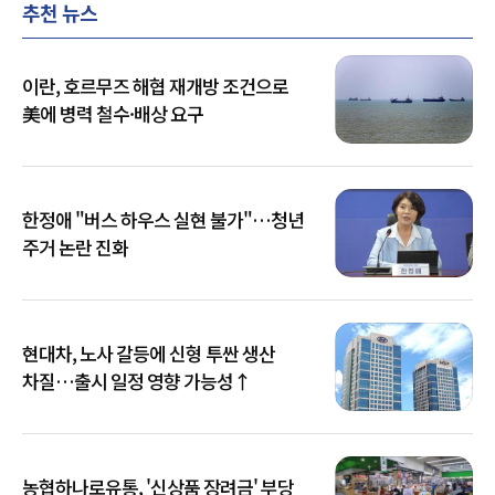
추천 뉴스
이란, 호르무즈 해협 재개방 조건으로
美에 병력 철수·배상 요구
한정애 "버스 하우스 실현 불가"…청년
주거 논란 진화
현대차, 노사 갈등에 신형 투싼 생산
차질…출시 일정 영향 가능성↑
농협하나로유통, '신상품 장려금' 부당