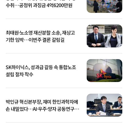
수취…공정위 과징금 4억6200만원
최태원·노소영 재산분할 소송, 재상고
기한 임박…이번주 결론 갈림길
SK하이닉스, 성과급 갈등 속 통합노조
설립 절차 착수
박인규 혁신본부장, 재미 한인과학자에
손 내밀었다…AI·우주·양자 공동연구
확대