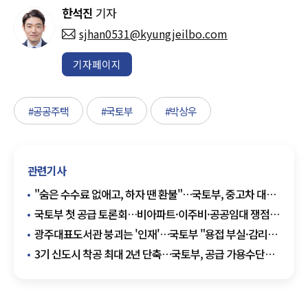
한석진
기자
sjhan0531@kyungjeilbo.com
기자페이지
#공공주택
#국토부
#박상우
관련기사
"숨은 수수료 없애고, 하자 땐 환불"…국토부, 중고차 대책
발표
국토부 첫 공급 토론회…비아파트·이주비·공공임대 쟁점
부상
광주대표도서관 붕괴는 '인재'…국토부 "용접 부실·감리
소홀 확인"
3기 신도시 착공 최대 2년 단축…국토부, 공급 가용수단
총동원