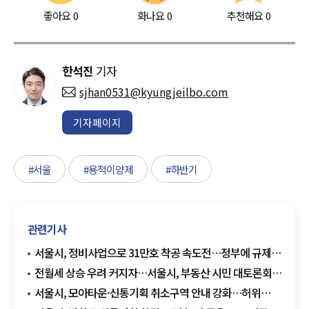
좋아요
0
화나요
0
추천해요
0
한석진
기자
sjhan0531@kyungjeilbo.com
기자페이지
#서울
#용적이양제
#하반기
관련기사
서울시, 정비사업으로 31만호 착공 속도전…정부에 규제
완화 재건의
전월세 상승 우려 커지자…서울시, 부동산 시민 대토론회
개최
서울시, 모아타운·신통기획 취소구역 안내 강화…허위