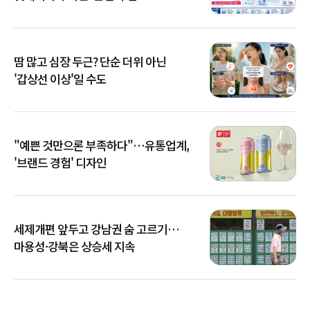
땀 많고 심장 두근? 단순 더위 아닌
'갑상선 이상'일 수도
"예쁜 것만으론 부족하다"…유통업계,
'브랜드 경험' 디자인
세제개편 앞두고 강남권 숨 고르기…
마용성·강북은 상승세 지속