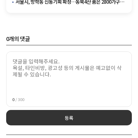
매물 차단
서울시, 방학동 신통기획 확정…동북4산 품은 2800가구
조성
0
개의 댓글
0
/ 300
등록