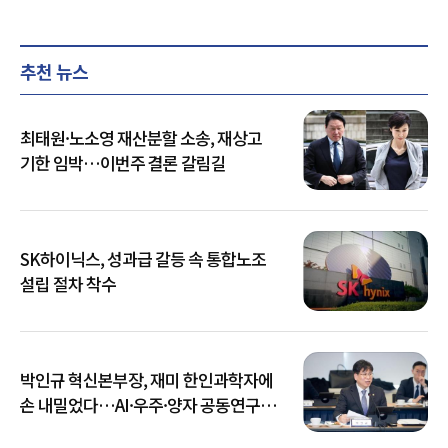
추천 뉴스
최태원·노소영 재산분할 소송, 재상고
기한 임박…이번주 결론 갈림길
SK하이닉스, 성과급 갈등 속 통합노조
설립 절차 착수
박인규 혁신본부장, 재미 한인과학자에
손 내밀었다…AI·우주·양자 공동연구
확대