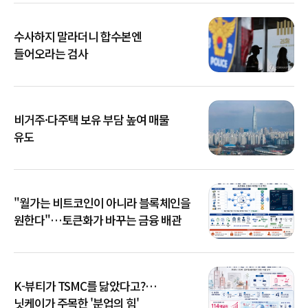
수사하지 말라더니 합수본엔
들어오라는 검사
비거주·다주택 보유 부담 높여 매물
유도
"월가는 비트코인이 아니라 블록체인을
원한다"…토큰화가 바꾸는 금융 배관
K-뷰티가 TSMC를 닮았다고?…
닛케이가 주목한 '분업의 힘'