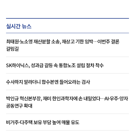
실시간 뉴스
최태원·노소영 재산분할 소송, 재상고 기한 임박…이번주 결론
갈림길
SK하이닉스, 성과급 갈등 속 통합노조 설립 절차 착수
수사하지 말라더니 합수본엔 들어오라는 검사
박인규 혁신본부장, 재미 한인과학자에 손 내밀었다…AI·우주·양자
공동연구 확대
비거주·다주택 보유 부담 높여 매물 유도