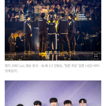
젠지, EWC LoL 정상 등극…AL에 3-2 진땀승, '현존 최강' 입증 [사진=라이
엇게임즈]