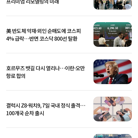
프리미엄 리모델링의 미래
美 반도체 악재·외인 순매도에 코스피
4% 급락…반면 코스닥 800선 탈환
호르무즈 뱃길 다시 열리나…이란·오만
항로 합의
갤럭시 Z8·워치9, 7일 국내 정식 출격…
100개국 순차 출시