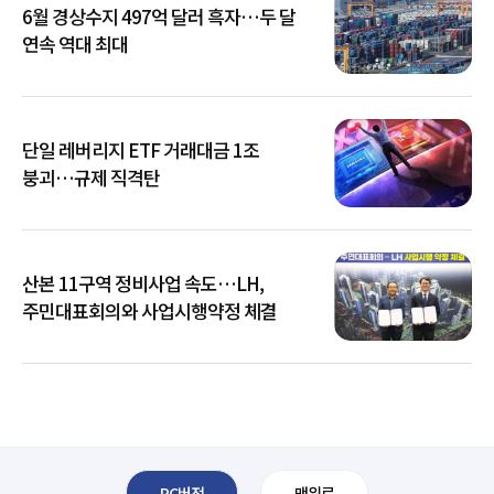
6월 경상수지 497억 달러 흑자…두 달
연속 역대 최대
단일 레버리지 ETF 거래대금 1조
붕괴…규제 직격탄
산본 11구역 정비사업 속도…LH,
주민대표회의와 사업시행약정 체결
PC버전
맨위로