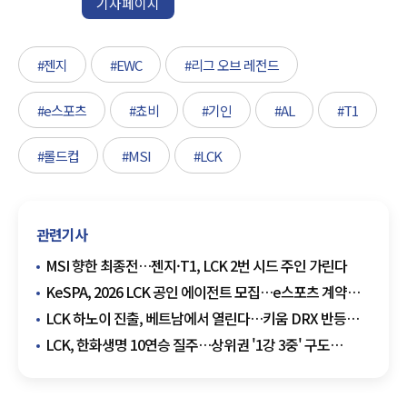
기자페이지
#젠지
#EWC
#리그 오브 레전드
#e스포츠
#쵸비
#기인
#AL
#T1
#롤드컵
#MSI
#LCK
관련기사
MSI 향한 최종전…젠지·T1, LCK 2번 시드 주인 가린다
KeSPA, 2026 LCK 공인 에이전트 모집…e스포츠 계약
시장 제도화
LCK 하노이 진출, 베트남에서 열린다…키움 DRX 반등
드라마 쓸까
LCK, 한화생명 10연승 질주…상위권 '1강 3중' 구도
굳어졌다