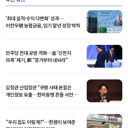
'최대 실적·수익 다변화' 성과…
이찬우號 농협금융, 임기 말년 성장 박차
민주당 전대 공방 격화…金 '신천지
의혹' 제기, 鄭 "증거부터 내놔라"
김정관 산업장관 "쿠팡 사태 본질은
개인정보 유출…한미동맹 흔들 사안
아냐"
"우리 집도 이렇게?"…한샘이 보여준