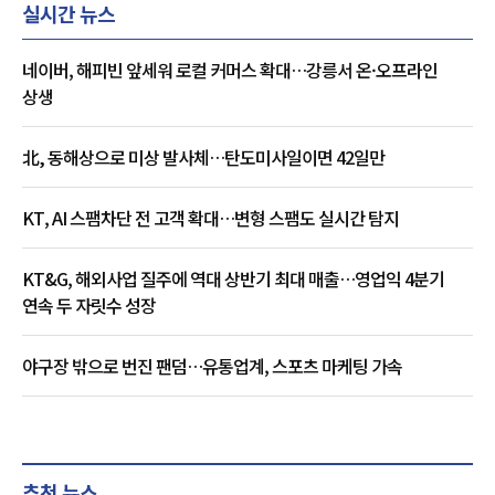
실시간 뉴스
네이버, 해피빈 앞세워 로컬 커머스 확대…강릉서 온·오프라인
상생
北, 동해상으로 미상 발사체…탄도미사일이면 42일만
KT, AI 스팸차단 전 고객 확대…변형 스팸도 실시간 탐지
KT&G, 해외사업 질주에 역대 상반기 최대 매출…영업익 4분기
연속 두 자릿수 성장
야구장 밖으로 번진 팬덤…유통업계, 스포츠 마케팅 가속
추천 뉴스