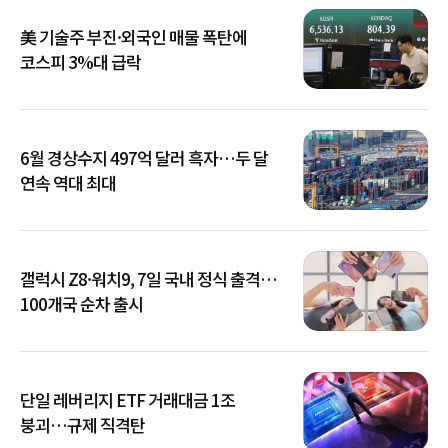
美 기술주 부진·외국인 매물 폭탄에
코스피 3%대 급락
6월 경상수지 497억 달러 흑자…두 달
연속 역대 최대
갤럭시 Z8·워치9, 7일 국내 정식 출격…
100개국 순차 출시
단일 레버리지 ETF 거래대금 1조
붕괴…규제 직격탄