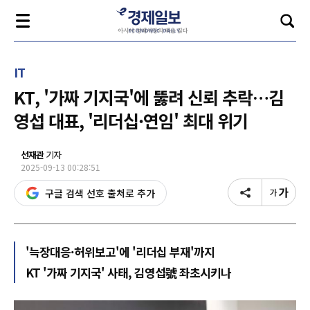
IT
KT, '가짜 기지국'에 뚫려 신뢰 추락…김
영섭 대표, '리더십·연임' 최대 위기
선재관
기자
2025-09-13 00:28:51
구글 검색 선호 출처로 추가
'늑장대응·허위보고'에 '리더십 부재'까지
KT '가짜 기지국' 사태, 김영섭號 좌초시키나