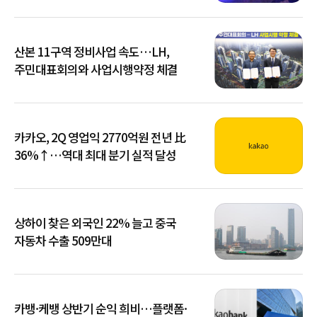
산본 11구역 정비사업 속도…LH,
주민대표회의와 사업시행약정 체결
카카오, 2Q 영업익 2770억원 전년 比
36%↑…역대 최대 분기 실적 달성
상하이 찾은 외국인 22% 늘고 중국
자동차 수출 509만대
카뱅·케뱅 상반기 순익 희비…플랫폼·