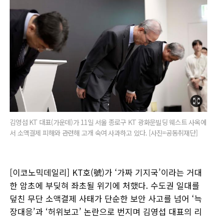
김영섭 KT 대표(가운데)가 11일 서울 종로구 KT 광화문빌딩 웨스트 사옥에
서 소액결제 피해와 관련해 고개 숙여 사과하고 있다. [사진=공동취재단]
[이코노믹데일리] KT호(號)가 ‘가짜 기지국’이라는 거대
한 암초에 부딪혀 좌초될 위기에 처했다. 수도권 일대를
덮친 무단 소액결제 사태가 단순한 보안 사고를 넘어 ‘늑
장대응’과 ‘허위보고’ 논란으로 번지며 김영섭 대표의 리