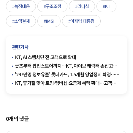
#늑장대응
#구조조정
#리더십
#KT
#소액결제
#IMSI
#이재명 대통령
관련기사
KT, AI 스팸차단 전 고객으로 확대
굿즈부터 팝업스토어까지…KT, 아이브 캐릭터 손잡고
고객 접점 확대
'297만명 정보유출' 롯데카드, 1.5개월 영업정지 확정…
사상 초유 해킹 중징계
KT, 휴가철 맞아 로밍·멤버십·요금제 혜택 확대…고객
맞춤 지원 강화
0
개의 댓글