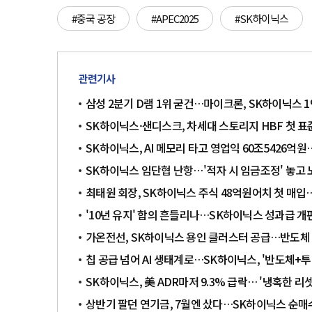
#중국 공장
#APEC2025
#SK하이닉스
관련기사
삼성 2분기 D램 1위 굳건…마이크론, SK하이닉스 
SK하이닉스·샌디스크, 차세대 스토리지 HBF 첫 표
SK하이닉스, AI 메모리 타고 영업익 60조5426억원
SK하이닉스 임단협 난항…'적자 시 임금조정' 놓고 
최태원 회장, SK하이닉스 주식 48억원어치 첫 매
'10년 유지' 합의 흔들리나…SK하이닉스 성과급 개
가온전선, SK하이닉스 용인 클러스터 공급…반도체
칩 공급 넘어 AI 생태계로…SK하이닉스, '반도체+투
SK하이닉스, 美 ADR마저 9.3% 급락… '냉혹한 리셋
상반기 팔던 연기금, 7월엔 샀다…SK하이닉스 순매