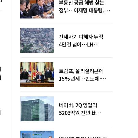
부동산 공급 해법 찾는
보
정부…이재명 대통령, 2차
점검회의 주재
전세사기 피해자 누적
4만건 넘어…LH
피해주택 매입도 1만호
돌파
하
트럼프, 폴리실리콘에
체
15% 관세…반도체·
태양광 공급망 재편 신호
네이버, 2Q 영업익
기
5203억원 전년 比
0.2%↓…영업익
주춤에도 성장동력 키운다