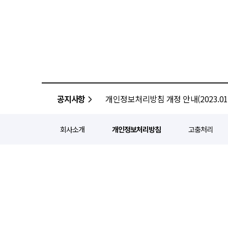
공지사항
개인정보처리방침 개정 안내(2023.01.
회사소개
개인정보처리방침
고충처리
정기간행등록번호 : 서울 아052
주소 : 서울 종로구 종로5길 1
인터넷신문윤리위원회 윤리강령을
Copyright ⓒ
경제일보
All ri