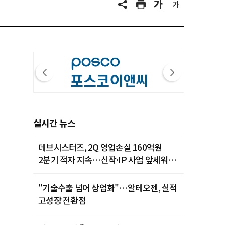
실시간 뉴스
데브시스터즈, 2Q 영업손실 160억원
2분기 적자 지속…신작·IP 사업 앞세워
턴어라운드 시동
"기술수출 넘어 상업화"…알테오젠, 실적
고성장 전환점