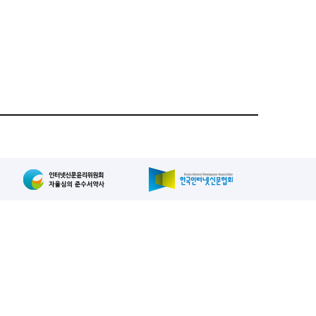
집인: 사장/양규현
패밀리사이트
2-739-2171
, 복사, 배포 등을 금지합니다.