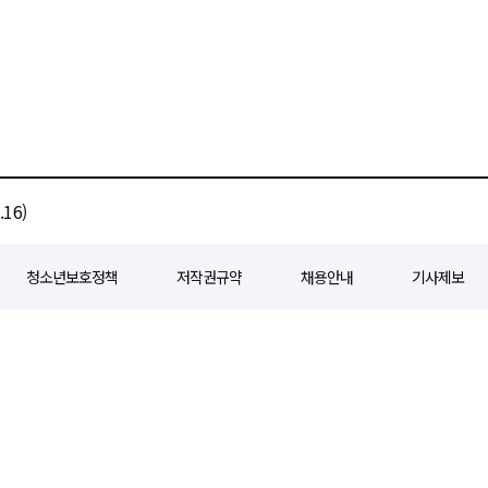
16)
청소년보호정책
저작권규약
채용안내
기사제보
80
등록일자 : 2018년 07월 04일
제호 : e경제일보
발행인: 회장/곽영길
편
3 삼공빌딩 11층
발행 : 2018년 07월 04일
청소년보호책임자 : 선재관
전화 : 0
 준수합니다. 경제일보의 모든 콘텐츠(기사)는 저작권법의 보호를 받으며, 무단전재
ghts reserved.