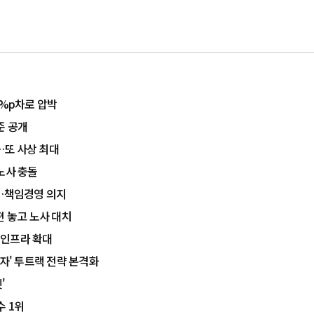
1%p차로 압박
준 공개
…또 사상 최대
노사 충돌
입…책임경영 의지
편 놓고 노사 대치
 인프라 확대
자' 투트랙 전략 본격화
'
수 1위