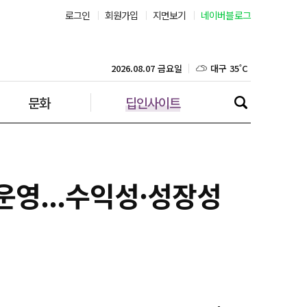
로그인
회원가입
지면보기
네이버블로그
부산 31˚C
대구 35˚C
2026.08.07 금요일
문화
딥인사이트
인천 30˚C
광주 35˚C
대전 35˚C
 운영...수익성·성장성
울산 32˚C
강릉 31˚C
제주 29˚C