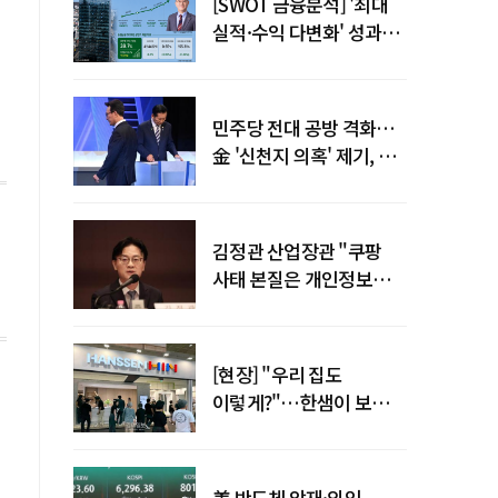
[SWOT 금융분석] '최대
실적·수익 다변화' 성과…
이찬우號 농협금융, 임기
말년 성장 박차
민주당 전대 공방 격화…
金 '신천지 의혹' 제기, 鄭
"증거부터 내놔라"
김정관 산업장관 "쿠팡
사태 본질은 개인정보
유출…한미동맹 흔들
사안 아냐"
[현장] "우리 집도
이렇게?"…한샘이 보여준
프리미엄 리모델링의 미래
美 반도체 악재·외인