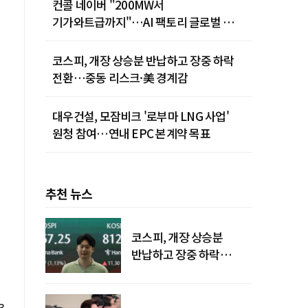
컨콜 네이버 "200MW서
기가와트급까지"…AI 팩토리 글로벌 확장
청사진
코스피, 개장 상승분 반납하고 장중 하락
전환…중동 리스크·美 경계감
대우건설, 모잠비크 '로부마 LNG 사업'
원청 참여…연내 EPC 본계약 목표
추천 뉴스
코스피, 개장 상승분
반납하고 장중 하락
전환…중동 리스크·美
경계감
3