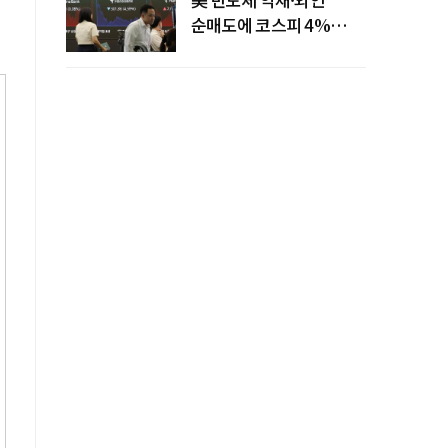
순매도에 코스피 4%
급락…반면 코스닥 800선
탈환