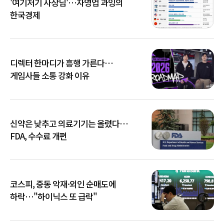
'여기저기 사장님'…자영업 과잉의
한국경제
디렉터 한마디가 흥행 가른다…
게임사들 소통 강화 이유
신약은 낮추고 의료기기는 올렸다…
FDA, 수수료 개편
코스피, 중동 악재·외인 순매도에
하락…"하이닉스 또 급락"