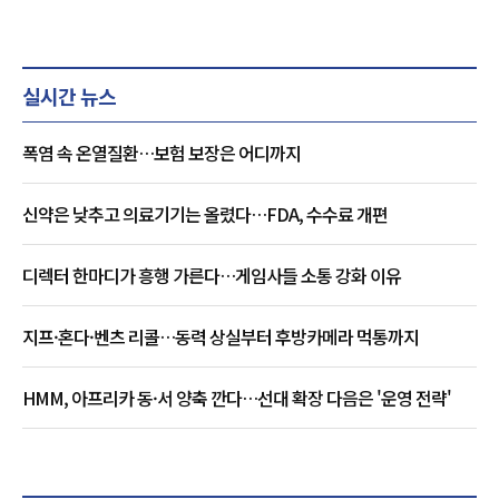
실시간 뉴스
폭염 속 온열질환…보험 보장은 어디까지
신약은 낮추고 의료기기는 올렸다…FDA, 수수료 개편
디렉터 한마디가 흥행 가른다…게임사들 소통 강화 이유
지프·혼다·벤츠 리콜…동력 상실부터 후방카메라 먹통까지
HMM, 아프리카 동·서 양축 깐다…선대 확장 다음은 '운영 전략'