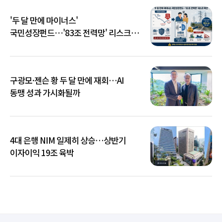
'두 달 만에 마이너스'
국민성장펀드…'83조 전력망' 리스크
확산
구광모·젠슨 황 두 달 만에 재회…AI
동맹 성과 가시화될까
4대 은행 NIM 일제히 상승…상반기
이자이익 19조 육박