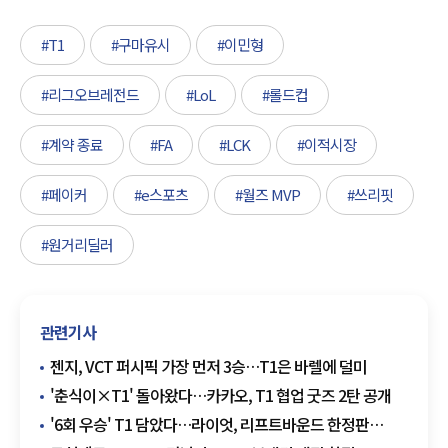
#T1
#구마유시
#이민형
#리그오브레전드
#LoL
#롤드컵
#계약 종료
#FA
#LCK
#이적시장
#페이커
#e스포츠
#월즈 MVP
#쓰리핏
#원거리딜러
관련기사
젠지, VCT 퍼시픽 가장 먼저 3승…T1은 바렐에 덜미
'춘식이×T1' 돌아왔다…카카오, T1 협업 굿즈 2탄 공개
'6회 우승' T1 담았다…라이엇, 리프트바운드 한정판
컬렉션 공개