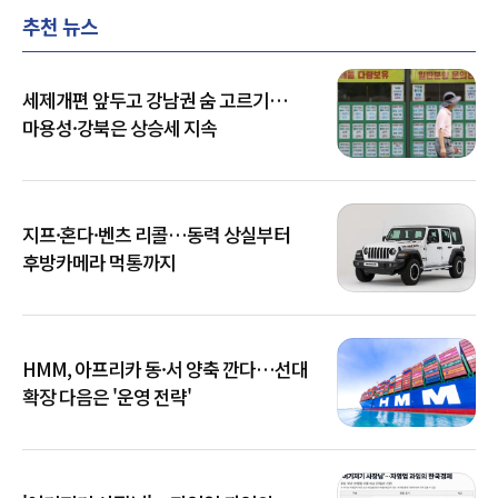
추천 뉴스
세제개편 앞두고 강남권 숨 고르기…
마용성·강북은 상승세 지속
지프·혼다·벤츠 리콜…동력 상실부터
후방카메라 먹통까지
HMM, 아프리카 동·서 양축 깐다…선대
확장 다음은 '운영 전략'