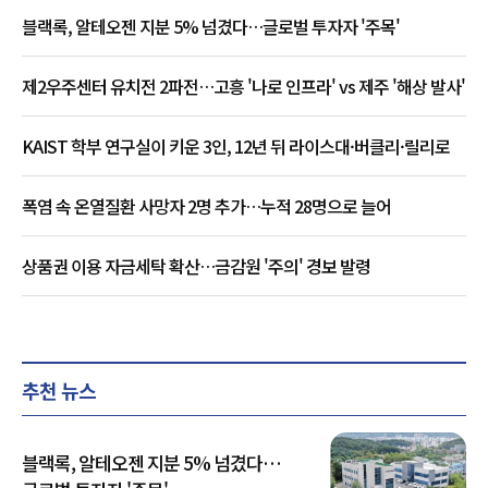
블랙록, 알테오젠 지분 5% 넘겼다…글로벌 투자자 '주목'
제2우주센터 유치전 2파전…고흥 '나로 인프라' vs 제주 '해상 발사'
KAIST 학부 연구실이 키운 3인, 12년 뒤 라이스대·버클리·릴리로
폭염 속 온열질환 사망자 2명 추가…누적 28명으로 늘어
상품권 이용 자금세탁 확산…금감원 '주의' 경보 발령
추천 뉴스
블랙록, 알테오젠 지분 5% 넘겼다…