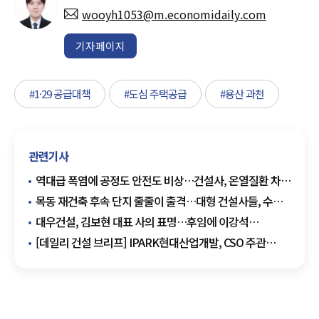
wooyh1053@m.economidaily.com
기자페이지
#1·29 공급대책
#도심 주택공급
#용산 과천
관련기사
역대급 폭염에 공정도 안전도 비상…건설사, 온열질환 차단
총력
목동 재건축 후속 단지 줄줄이 출격…대형 건설사들, 수주
셈법 분주
대우건설, 김보현 대표 사의 표명…후임에 이강석
대외협력단장 추천
[데일리 건설 브리프] IPARK현대산업개발, CSO 주관
혹서기 온열질환 예방 캠페인 진행 外