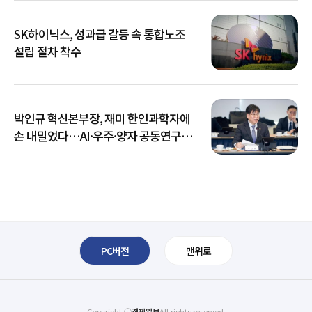
SK하이닉스, 성과급 갈등 속 통합노조
설립 절차 착수
박인규 혁신본부장, 재미 한인과학자에
손 내밀었다…AI·우주·양자 공동연구
확대
PC버전
맨위로
Copyright ⓒ
경제일보
All rights reserved.