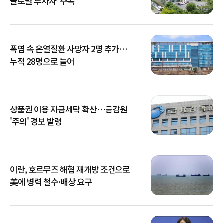
글로벌 투자자 '주목'
폭염 속 온열질환 사망자 2명 추가…
누적 28명으로 늘어
상품권 이용 자금세탁 확산…금감원
'주의' 경보 발령
이란, 호르무즈 해협 재개방 조건으로
美에 병력 철수·배상 요구