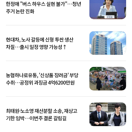
한정애 "버스 하우스 실현 불가"…청년
주거 논란 진화
현대차, 노사 갈등에 신형 투싼 생산
차질…출시 일정 영향 가능성↑
농협하나로유통, '신상품 장려금' 부당
수취…공정위 과징금 4억6200만원
최태원·노소영 재산분할 소송, 재상고
기한 임박…이번주 결론 갈림길