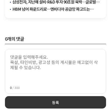
드라이브
삼성전자, 지난해 설비·R&D 투자 90조원 육박…글로벌
반도체 기업 중 1위
HBM 넘어 파운드리로…엔비디아 공급망 파고드는
삼성전자
0
개의 댓글
0
/ 300
등록