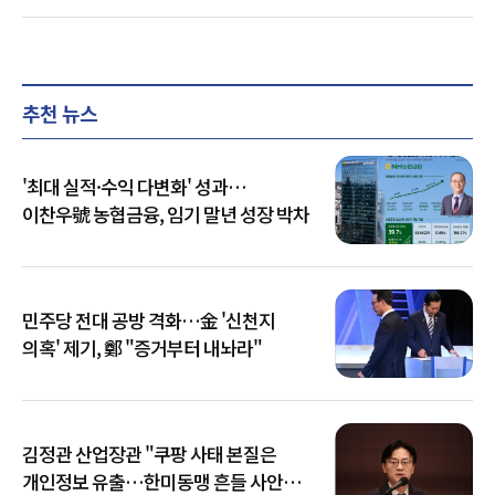
추천 뉴스
'최대 실적·수익 다변화' 성과…
이찬우號 농협금융, 임기 말년 성장 박차
민주당 전대 공방 격화…金 '신천지
의혹' 제기, 鄭 "증거부터 내놔라"
김정관 산업장관 "쿠팡 사태 본질은
개인정보 유출…한미동맹 흔들 사안