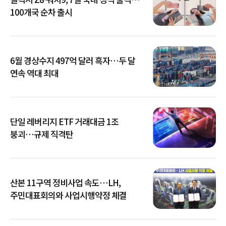
100개국 순차 출시
6월 경상수지 497억 달러 흑자…두 달
연속 역대 최대
단일 레버리지 ETF 거래대금 1조
붕괴…규제 직격탄
산본 11구역 정비사업 속도…LH,
주민대표회의와 사업시행약정 체결