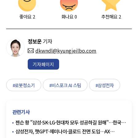
좋아요
2
화나요
0
추천해요
2
정보운
기자
dkwndl@kyungjeilbo.com
기자페이지
#로봇청소기
#비스포크 AI 스팀
#삼성전자
관련기사
젠슨 황 "삼성·SK·LG·현대차 모두 성공하길 원해"…한국
향한 애정 재확인
삼성전자, 챗GPT·제미나이·클로드 전면 도입…AX