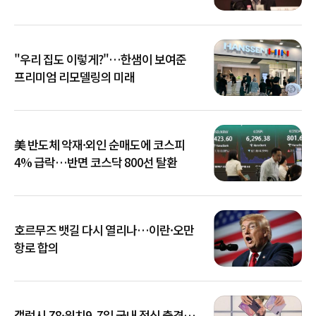
아냐"
"우리 집도 이렇게?"…한샘이 보여준
프리미엄 리모델링의 미래
美 반도체 악재·외인 순매도에 코스피
4% 급락…반면 코스닥 800선 탈환
호르무즈 뱃길 다시 열리나…이란·오만
항로 합의
갤럭시 Z8·워치9, 7일 국내 정식 출격…