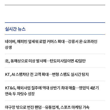
실시간 뉴스
네이버, 해피빈 앞세워 로컬 커머스 확대…강릉서 온·오프라인
상생
北, 동해상으로 미상 발사체…탄도미사일이면 42일만
KT, AI 스팸차단 전 고객 확대…변형 스팸도 실시간 탐지
KT&G, 해외사업 질주에 역대 상반기 최대 매출…영업익 4분기
연속 두 자릿수 성장
야구장 밖으로 번진 팬덤…유통업계, 스포츠 마케팅 가속