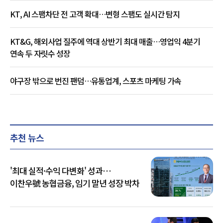
KT, AI 스팸차단 전 고객 확대…변형 스팸도 실시간 탐지
KT&G, 해외사업 질주에 역대 상반기 최대 매출…영업익 4분기
연속 두 자릿수 성장
야구장 밖으로 번진 팬덤…유통업계, 스포츠 마케팅 가속
추천 뉴스
'최대 실적·수익 다변화' 성과…
이찬우號 농협금융, 임기 말년 성장 박차