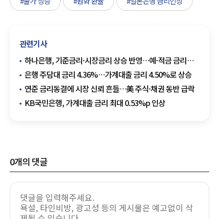
#물가 상승
#원화 환율
#일본은행 금리인상
관련기사
하나은행, 기준금리·시장금리 상승 반영…예·적금 금리
올린다
은행 주담대 금리 4.36%…가계대출 금리 4.50%로 상승
연준 금리동결에 시장 신뢰 흔들…美 주식·채권 동반 급락
KB국민은행, 가계대출 금리 최대 0.53%p 인상
0
개의 댓글