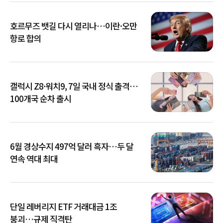
호르무즈 뱃길 다시 열리나…이란·오만
항로 합의
갤럭시 Z8·워치9, 7일 국내 정식 출격…
100개국 순차 출시
6월 경상수지 497억 달러 흑자…두 달
연속 역대 최대
단일 레버리지 ETF 거래대금 1조
붕괴…규제 직격탄