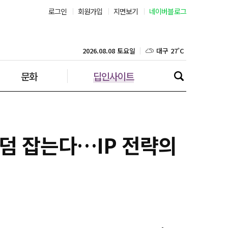
로그인
회원가입
지면보기
네이버블로그
부산 28˚C
대구 27˚C
2026.08.08 토요일
문화
딥인사이트
인천 26˚C
광주 28˚C
대전 28˚C
팬덤 잡는다…IP 전략의
울산 26˚C
강릉 21˚C
제주 29˚C