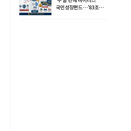
국민성장펀드…'83조
전력망' 리스크 확산
이