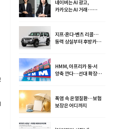
네이버는 AI 광고,
카카오는 AI 거래…
엇갈린 수익화 시계
지프·혼다·벤츠 리콜…
동력 상실부터 후방카메라
먹통까지
HMM, 아프리카 동·서
양축 깐다…선대 확장
였
다음은 '운영 전략'
폭염 속 온열질환…보험
베
보장은 어디까지