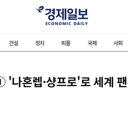
건설
정치
피플
국제
사회
① '나혼렙·샹프로'로 세계 