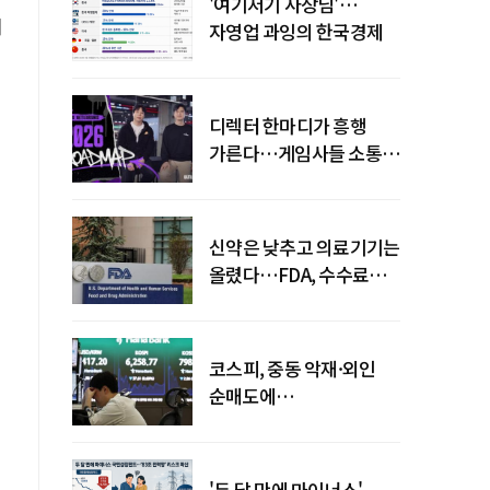
'여기저기 사장님'…
이
자영업 과잉의 한국경제
디렉터 한마디가 흥행
가른다…게임사들 소통
강화 이유
신약은 낮추고 의료기기는
올렸다…FDA, 수수료
개편
코스피, 중동 악재·외인
순매도에
하락…"하이닉스 또
급락"
'두 달 만에 마이너스'