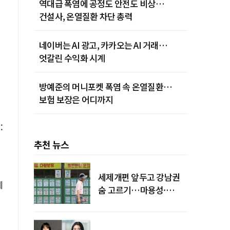
역대급 폭염에 공정도 안전도 비상…
건설사, 온열질환 차단 총력
네이버는 AI 광고, 카카오는 AI 거래…
엇갈린 수익화 시계
방예준의 머니포켓 폭염 속 온열질환…
보험 보장은 어디까지
:
추천 뉴스
세제개편 앞두고 강남권
세
숨 고르기…마용성·
강북은 상승세 지속