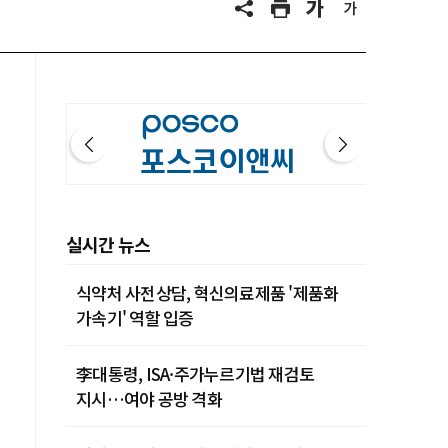
실시간 뉴스
식약처 사전상담, 혁신의료제품 '제품화
가속기' 역할 입증
李대통령, ISA·주가누르기법 재검토
지시…여야 공방 격화