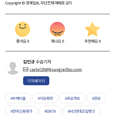
Copyright © 경제일보, 무단전재·재배포 금지
좋아요
0
화나요
0
추천해요
0
김인규
수습기자
castel20@kyungjeilbo.com
기자페이지
#부채비율
#석유화학
#프로젝트
#정유
#한국신용평가
#EBITA
#HD현대오일뱅크