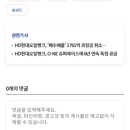
#HPC
관련기사
HD현대오일뱅크, '폐수배출' 1761억 과징금 취소
행정심판 제기
HD현대오일뱅크, O-NE 슈퍼레이스에 6년 연속 독점 공급
0
개의 댓글