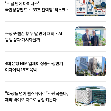
'두 달 만에 마이너스'
국민성장펀드…'83조 전력망' 리스크
확산
구광모·젠슨 황 두 달 만에 재회…AI
동맹 성과 가시화될까
4대 은행 NIM 일제히 상승…상반기
이자이익 19조 육박
"화장품 넘어 헬스케어로"…한국콜마,
제약·바이오 축으로 몸집 키운다