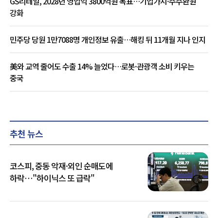
GS리테일, 2028년 영업익 3800억원 목표…기업가치·주주환원
강화
민주당 당원 1만7088명 개인정보 유출…해킹 뒤 11개월 지나 인지
美와 교역 줄어도 수출 14% 늘었다…로봇·관광객 소비 키우는
중국
추천 뉴스
코스피, 중동 악재·외인 순매도에
하락…"하이닉스 또 급락"