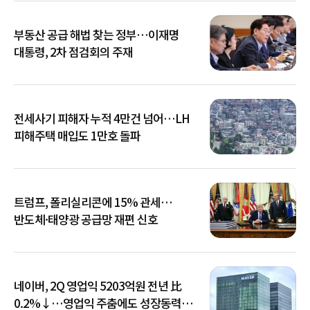
부동산 공급 해법 찾는 정부…이재명
대통령, 2차 점검회의 주재
전세사기 피해자 누적 4만건 넘어…LH
피해주택 매입도 1만호 돌파
트럼프, 폴리실리콘에 15% 관세…
반도체·태양광 공급망 재편 신호
네이버, 2Q 영업익 5203억원 전년 比
0.2%↓…영업익 주춤에도 성장동력