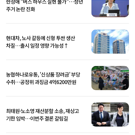
한정애 "버스 하우스 실현 불가"…청년
주거 논란 진화
현대차, 노사 갈등에 신형 투싼 생산
차질…출시 일정 영향 가능성↑
농협하나로유통, '신상품 장려금' 부당
수취…공정위 과징금 4억6200만원
최태원·노소영 재산분할 소송, 재상고
기한 임박…이번주 결론 갈림길