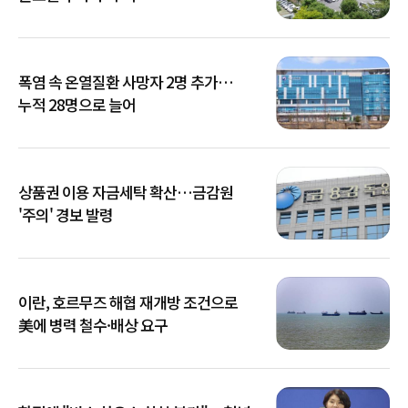
폭염 속 온열질환 사망자 2명 추가…
누적 28명으로 늘어
상품권 이용 자금세탁 확산…금감원
'주의' 경보 발령
이란, 호르무즈 해협 재개방 조건으로
美에 병력 철수·배상 요구