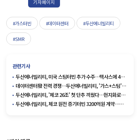
기자페이지
#가스터빈
#데이터센터
#두산에너빌리티
#SMR
관련기사
두산에너빌리티, 미국 스팀터빈 추가 수주…텍사스에 4기
공급
데이터센터發 전력 경쟁…두산에너빌리티, '가스+스팀'
발전 패키지 승부수
두산에너빌리티, '체코 26조' 첫 단추 끼웠다…현지화로
유럽 원전 승부수
두산에너빌리티, 체코 원전 증기터빈 3200억원 계약…
팀코리아 첫 현지 협력