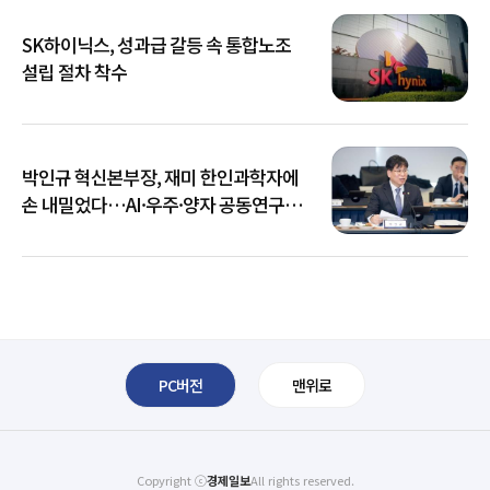
SK하이닉스, 성과급 갈등 속 통합노조
설립 절차 착수
박인규 혁신본부장, 재미 한인과학자에
손 내밀었다…AI·우주·양자 공동연구
확대
PC버전
맨위로
Copyright ⓒ
경제일보
All rights reserved.