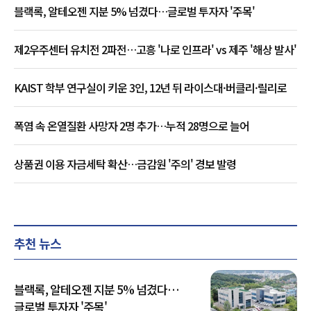
블랙록, 알테오젠 지분 5% 넘겼다…글로벌 투자자 '주목'
제2우주센터 유치전 2파전…고흥 '나로 인프라' vs 제주 '해상 발사'
KAIST 학부 연구실이 키운 3인, 12년 뒤 라이스대·버클리·릴리로
폭염 속 온열질환 사망자 2명 추가…누적 28명으로 늘어
상품권 이용 자금세탁 확산…금감원 '주의' 경보 발령
추천 뉴스
블랙록, 알테오젠 지분 5% 넘겼다…
글로벌 투자자 '주목'