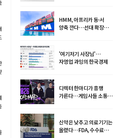
먹통까지
국
HMM, 아프리카 동·서
양축 깐다…선대 확장
해
다음은 '운영 전략'
도
'여기저기 사장님'…
자영업 과잉의 한국경제
한
맞
디렉터 한마디가 흥행
가른다…게임사들 소통
예
강화 이유
등
신약은 낮추고 의료기기는
올렸다…FDA, 수수료
을
개편