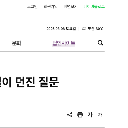
로그인
회원가입
지면보기
네이버블로그
부산 30˚C
대구 33˚C
2026.08.08 토요일
문화
딥인사이트
인천 31˚C
광주 33˚C
대전 33˚C
결이 던진 질문
울산 28˚C
강릉 25˚C
제주 30˚C