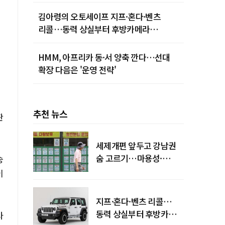
김아령의 오토세이프 지프·혼다·벤츠
리콜…동력 상실부터 후방카메라
먹통까지
HMM, 아프리카 동·서 양축 깐다…선대
확장 다음은 '운영 전략'
추천 뉴스
판
세제개편 앞두고 강남권
숨 고르기…마용성·
승
강북은 상승세 지속
이
지프·혼다·벤츠 리콜…
동력 상실부터 후방카메라
사