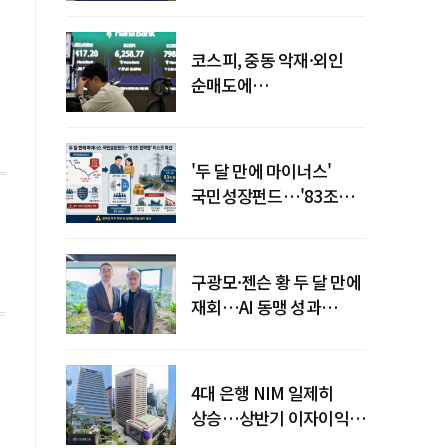
코스피, 중동 악재·외인
순매도에
하락…"하이닉스 또
급락"
'두 달 만에 마이너스'
국민성장펀드…'83조
전력망' 리스크 확산
구광모·젠슨 황 두 달 만에
재회…AI 동맹 성과
가시화될까
4대 은행 NIM 일제히
상승…상반기 이자이익
19조 육박