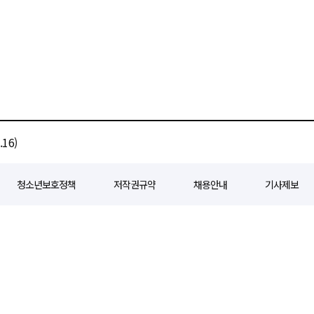
16)
청소년보호정책
저작권규약
채용안내
기사제보
80
등록일자 : 2018년 07월 04일
제호 : e경제일보
발행인: 회장/곽영길
편
3 삼공빌딩 11층
발행 : 2018년 07월 04일
청소년보호책임자 : 선재관
전화 : 0
 준수합니다. 경제일보의 모든 콘텐츠(기사)는 저작권법의 보호를 받으며, 무단전재
ghts reserved.