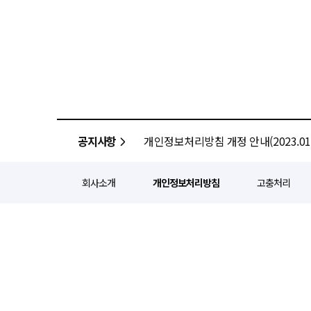
공지사항
개인정보처리방침 개정 안내(2023.01.
회사소개
개인정보처리방침
고충처리
정기간행등록번호 : 서울 아052
주소 : 서울 종로구 종로5길 1
인터넷신문윤리위원회 윤리강령을
Copyright ⓒ
경제일보
All ri