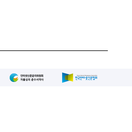
집인: 사장/양규현
패밀리사이트
2-739-2171
, 복사, 배포 등을 금지합니다.