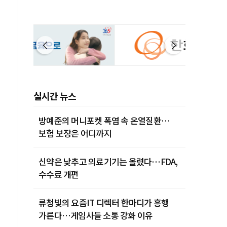
실시간 뉴스
방예준의 머니포켓 폭염 속 온열질환…
보험 보장은 어디까지
신약은 낮추고 의료기기는 올렸다…FDA,
수수료 개편
류청빛의 요즘IT 디렉터 한마디가 흥행
가른다…게임사들 소통 강화 이유