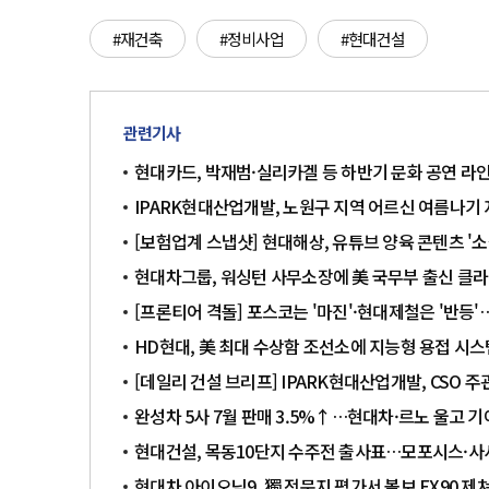
#재건축
#정비사업
#현대건설
관련기사
현대카드, 박재범·실리카겔 등 하반기 문화 공연 라
IPARK현대산업개발, 노원구 지역 어르신 여름나기
[보험업계 스냅샷] 현대해상, 유튜브 양육 콘텐츠 '소
현대차그룹, 워싱턴 사무소장에 美 국무부 출신 클
[프론티어 격돌] 포스코는 '마진'·현대제철은 '반등'
HD현대, 美 최대 수상함 조선소에 지능형 용접 시스
[데일리 건설 브리프] IPARK현대산업개발, CSO 
완성차 5사 7월 판매 3.5%↑…현대차·르노 울고 기
현대건설, 목동10단지 수주전 출사표…모포시스·사
현대차 아이오닉9, 獨 전문지 평가서 볼보 EX90 