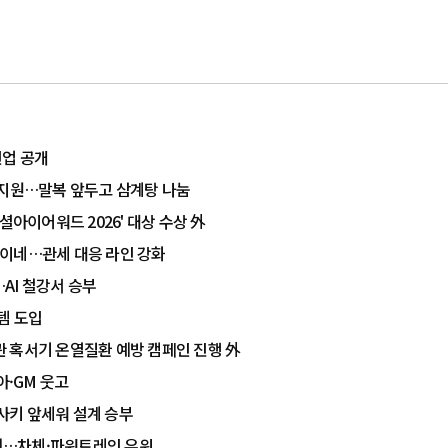
인업 공개
 지원…말복 앞두고 삼계탕 나눔
셜아이어워드 2026' 대상 수상 外
라이네…관세 대응 라인 강화
…AI 철강서 승부
템 도입
주관 혹서기 온열질환 예방 캠페인 진행 外
아·GM 웃고
사키 앞세워 설계 승부
제쳐…차체·파워트레인 우위