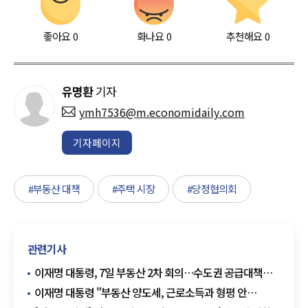
좋아요
0
화나요
0
추천해요
0
유명환
기자
ymh7536@m.economidaily.com
기자페이지
#부동산 대책
#주택 시장
#당정협의회
관련기사
이재명 대통령, 7일 부동산 2차 회의…수도권 공급대책
점검
이재명 대통령 "부동산 양도세, 근로소득과 형평 안