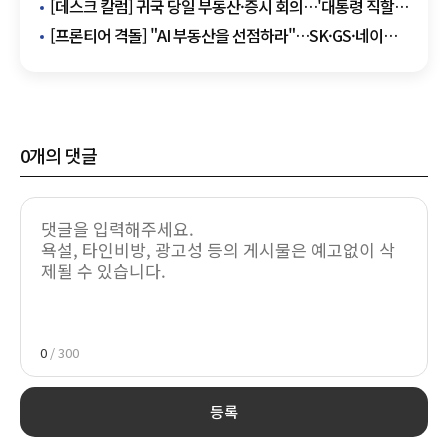
맞아"…세제개편 필요성 강조
[데스크 칼럼] 귀국 당일 부동산·증시 회의…'대통령 직할
경제'의 명암
[프론티어 격돌] "AI 부동산을 선점하라"…SK·GS·네이버,
550조 데이터센터 대전
0
개의 댓글
0
/ 300
등록