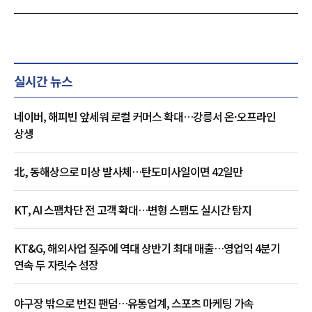
실시간 뉴스
네이버, 해피빈 앞세워 로컬 커머스 확대…강릉서 온·오프라인
상생
北, 동해상으로 미상 발사체…탄도미사일이면 42일만
KT, AI 스팸차단 전 고객 확대…변형 스팸도 실시간 탐지
KT&G, 해외사업 질주에 역대 상반기 최대 매출…영업익 4분기
연속 두 자릿수 성장
야구장 밖으로 번진 팬덤…유통업계, 스포츠 마케팅 가속