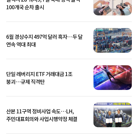
100개국 순차 출시
6월 경상수지 497억 달러 흑자…두 달
연속 역대 최대
단일 레버리지 ETF 거래대금 1조
붕괴…규제 직격탄
산본 11구역 정비사업 속도…LH,
주민대표회의와 사업시행약정 체결