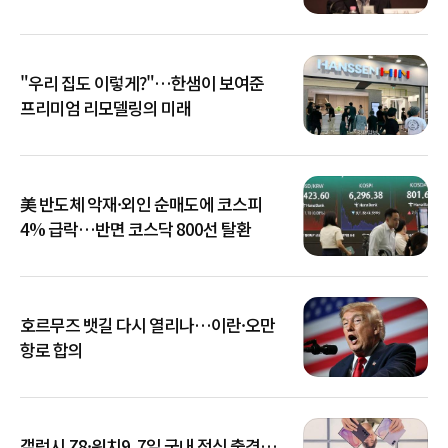
아냐"
"우리 집도 이렇게?"…한샘이 보여준
프리미엄 리모델링의 미래
美 반도체 악재·외인 순매도에 코스피
4% 급락…반면 코스닥 800선 탈환
호르무즈 뱃길 다시 열리나…이란·오만
항로 합의
갤럭시 Z8·워치9, 7일 국내 정식 출격…