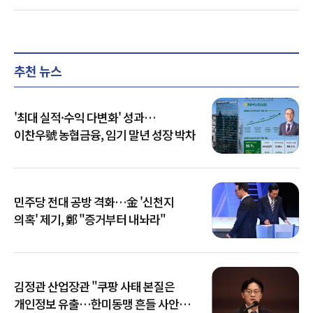
추천 뉴스
'최대 실적·수익 다변화' 성과…
이찬우號 농협금융, 임기 말년 성장 박차
민주당 전대 공방 격화…金 '신천지
의혹' 제기, 鄭 "증거부터 내놔라"
김정관 산업장관 "쿠팡 사태 본질은
개인정보 유출…한미동맹 흔들 사안