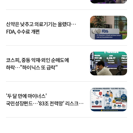
신약은 낮추고 의료기기는 올렸다…
FDA, 수수료 개편
코스피, 중동 악재·외인 순매도에
하락…"하이닉스 또 급락"
'두 달 만에 마이너스'
국민성장펀드…'83조 전력망' 리스크
확산