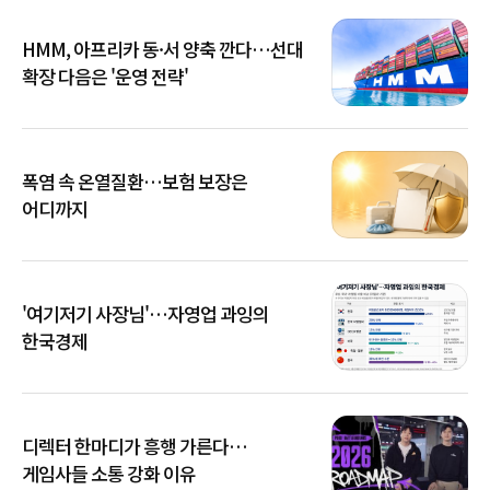
HMM, 아프리카 동·서 양축 깐다…선대
확장 다음은 '운영 전략'
폭염 속 온열질환…보험 보장은
어디까지
'여기저기 사장님'…자영업 과잉의
한국경제
디렉터 한마디가 흥행 가른다…
게임사들 소통 강화 이유