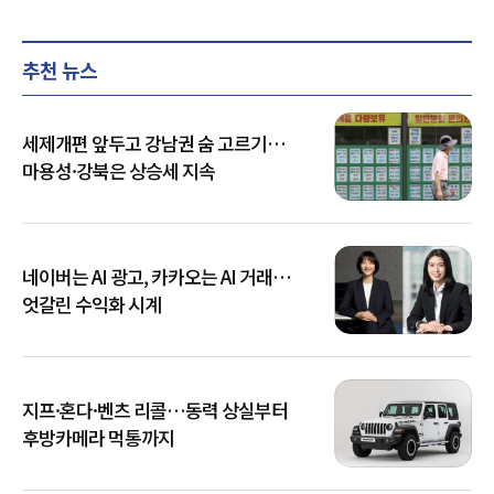
추천 뉴스
세제개편 앞두고 강남권 숨 고르기…
마용성·강북은 상승세 지속
네이버는 AI 광고, 카카오는 AI 거래…
엇갈린 수익화 시계
지프·혼다·벤츠 리콜…동력 상실부터
후방카메라 먹통까지