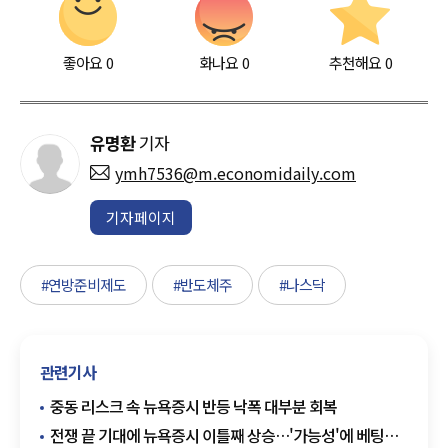
좋아요
0
화나요
0
추천해요
0
유명환
기자
ymh7536@m.economidaily.com
기자페이지
#연방준비제도
#반도체주
#나스닥
관련기사
중동 리스크 속 뉴욕증시 반등 낙폭 대부분 회복
전쟁 끝 기대에 뉴욕증시 이틀째 상승…'가능성'에 베팅한