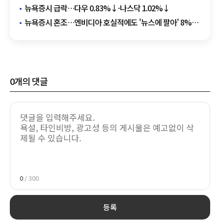
시장
뉴욕증시 급락…다우 0.83%↓·나스닥 1.02%↓
뉴욕증시 혼조…엔비디아 호실적에도 '뉴스에 팔아' 8%
급락
0
개의 댓글
0
/ 300
등록