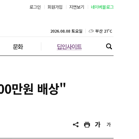
로그인
회원가입
지면보기
네이버블로그
부산 27˚C
대구 26˚C
2026.08.08 토요일
문화
딥인사이트
인천 26˚C
광주 28˚C
대전 27˚C
00만원 배상"
울산 26˚C
강릉 21˚C
제주 29˚C