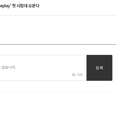
play' 첫 시험대 오른다
등록
0
/ 300