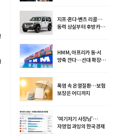
엇갈린 수익화 시계
지프·혼다·벤츠 리콜…
동력 상실부터 후방카메라
먹통까지
성
HMM, 아프리카 동·서
양축 깐다…선대 확장
매
다음은 '운영 전략'
폭염 속 온열질환…보험
보장은 어디까지
'여기저기 사장님'…
자영업 과잉의 한국경제