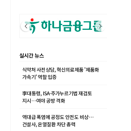
실시간 뉴스
식약처 사전상담, 혁신의료제품 '제품화
가속기' 역할 입증
李대통령, ISA·주가누르기법 재검토
지시…여야 공방 격화
역대급 폭염에 공정도 안전도 비상…
건설사, 온열질환 차단 총력