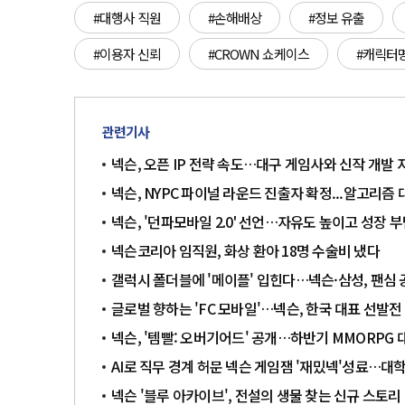
#대행사 직원
#손해배상
#정보 유출
#이용자 신뢰
#CROWN 쇼케이스
#캐릭터
관련기사
넥슨, 오픈 IP 전략 속도…대구 게임사와 신작 개발 
넥슨, NYPC 파이널 라운드 진출자 확정...알고리즘 대
넥슨, '던파모바일 2.0' 선언…자유도 높이고 성장 
넥슨코리아 임직원, 화상 환아 18명 수술비 냈다
갤럭시 폴더블에 '메이플' 입힌다…넥슨·삼성, 팬심
글로벌 향하는 'FC 모바일'…넥슨, 한국 대표 선발전
넥슨, '템빨: 오버기어드' 공개…하반기 MMORPG 
AI로 직무 경계 허문 넥슨 게임잼 '재밌넥'성료…대학
넥슨 '블루 아카이브', 전설의 생물 찾는 신규 스토