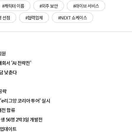
#캐릭터 이름
#외주 보안
#라이브 서비스
명 선점
#협력업체
#NEXT 쇼케이스
지원
회서 'AI 전략전'
부담 낮춘다
 공략
 'e리그앙 코리아 투어' 실시
대전 합류
생 56명 2박3일 개발전
리 업데이트