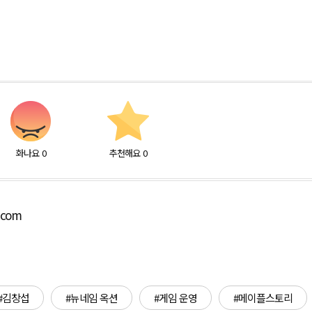
화나요
0
추천해요
0
.com
#김창섭
#뉴네임 옥션
#게임 운영
#메이플스토리