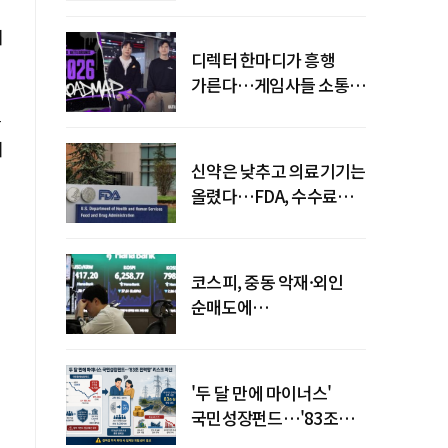
이
디렉터 한마디가 흥행
가른다…게임사들 소통
강화 이유
등
지
신약은 낮추고 의료기기는
올렸다…FDA, 수수료
개편
코스피, 중동 악재·외인
순매도에
하락…"하이닉스 또
급락"
'두 달 만에 마이너스'
국민성장펀드…'83조
전력망' 리스크 확산