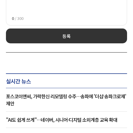
0
/ 300
등록
실시간 뉴스
포스코이앤씨, 가락한신 리모델링 수주…송파에 '더샵 송파크로제'
제안
"AI도 쉽게 쓰게"…네이버, 시니어·디지털 소외계층 교육 확대