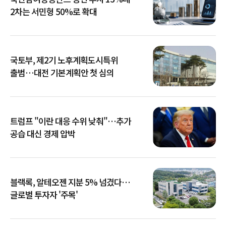
2차는 서민형 50%로 확대
국토부, 제2기 노후계획도시특위
출범…대전 기본계획안 첫 심의
트럼프 "이란 대응 수위 낮춰"…추가
공습 대신 경제 압박
블랙록, 알테오젠 지분 5% 넘겼다…
글로벌 투자자 '주목'