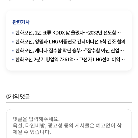
관련기사
한화오션, 2년 표류 KDDX 닻 올렸다…2032년 선도함
전력화
한화오션, 양밍과 LNG 이중연료 컨테이너선 6척 건조 협의
한화오션, 캐나다 잠수함 막판 승부…"잠수함 아닌 산업이
변수"
한화오션 2분기 영업익 7361억… 고선가 LNG선이 이익
끌었다
0
개의 댓글