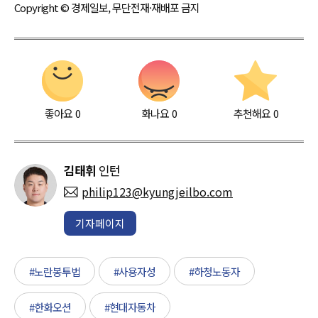
Copyright © 경제일보, 무단전재·재배포 금지
좋아요
0
화나요
0
추천해요
0
김태휘
인턴
philip123@kyungjeilbo.com
기자페이지
#노란봉투법
#사용자성
#하청노동자
#한화오션
#현대자동차