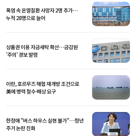
폭염 속 온열질환 사망자 2명 추가…
누적 28명으로 늘어
상품권 이용 자금세탁 확산…금감원
'주의' 경보 발령
이란, 호르무즈 해협 재개방 조건으로
美에 병력 철수·배상 요구
한정애 "버스 하우스 실현 불가"…청년
주거 논란 진화