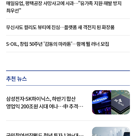
매일유업, 평택공장 사망사고에 사과…"유가족 지원·재발 방지
최우선"
무신사도 컬리도 뷰티에 진심…플랫폼 새 격전지 된 화장품
S-OIL, 창립 50주년 '감동의 마라톤'…함께 뛸 러너 모집
추천 뉴스
삼성전자·SK하이닉스, 하반기 합산
영업익 200조원 시대 여나…中 추격은
부담
국민참여성장펀드 청년 투자 13%대…