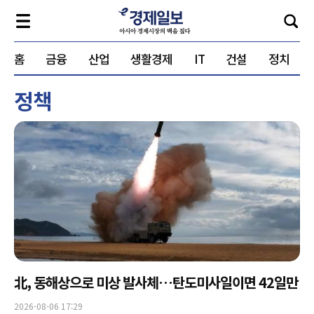
홈
금융
산업
생활경제
IT
건설
정치
정책
北, 동해상으로 미상 발사체…탄도미사일이면 42일만
2026-08-06 17:29