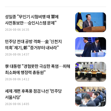
성일종 "무인기 시험비행 때 軍에
사전통보만…승인시스템 문제"
2026-08-06 16:35
민주당 전대 공방 격화…金 '신천지
의혹' 제기, 鄭 "증거부터 내놔라"
2026-08-06 14:37
李 대통령 "경험못한 극심한 폭염…피해
최소화에 행정력 총동원"
2026-08-06 14:12
세제 개편 후폭풍 점검 나선 '민주당
서울시당'
2026-08-06 14:05