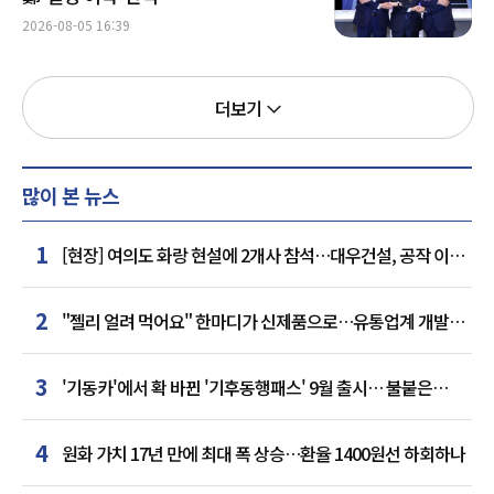
2026-08-05 16:39
더보기
많이 본 뉴스
1
[현장] 여의도 화랑 현설에 2개사 참석…대우건설, 공작 이어
추가 거점 확보하나
2
"젤리 얼려 먹어요" 한마디가 신제품으로…유통업계 개발실
된 SNS
3
'기동카'에서 확 바뀐 '기후동행패스' 9월 출시… 불붙은
카드사 경쟁
4
원화 가치 17년 만에 최대 폭 상승…환율 1400원선 하회하나