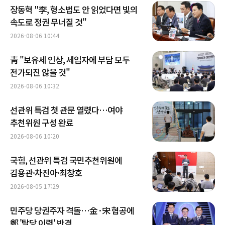
장동혁 "李, 형소법도 안 읽었다면 빛의
속도로 정권 무너질 것"
2026-08-06 10:44
靑 "보유세 인상, 세입자에 부담 모두
전가되진 않을 것"
2026-08-06 10:32
선관위 특검 첫 관문 열렸다…여야
추천위원 구성 완료
2026-08-06 10:20
국힘, 선관위 특검 국민추천위원에
김용관·차진아·최창호
2026-08-05 17:29
민주당 당권주자 격돌…金·宋 협공에
鄭 '탈당 이력' 반격