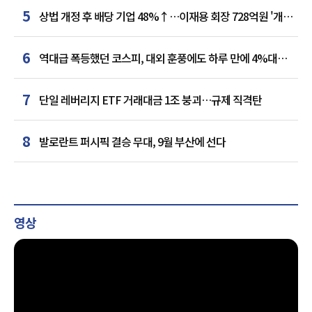
5
상법 개정 후 배당 기업 48%↑…이재용 회장 728억원 '개인
최다'
6
역대급 폭등했던 코스피, 대외 훈풍에도 하루 만에 4%대
급락
7
단일 레버리지 ETF 거래대금 1조 붕괴…규제 직격탄
8
발로란트 퍼시픽 결승 무대, 9월 부산에 선다
영상