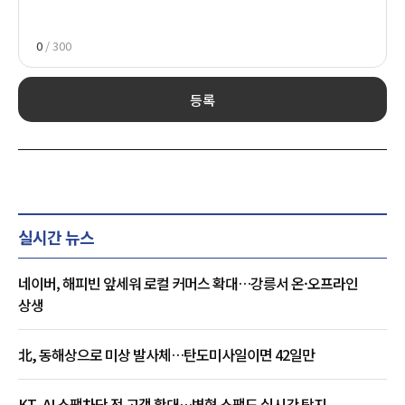
0
/ 300
등록
실시간 뉴스
네이버, 해피빈 앞세워 로컬 커머스 확대…강릉서 온·오프라인
상생
北, 동해상으로 미상 발사체…탄도미사일이면 42일만
KT, AI 스팸차단 전 고객 확대…변형 스팸도 실시간 탐지