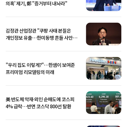
의혹' 제기, 鄭 "증거부터 내놔라"
김정관 산업장관 "쿠팡 사태 본질은
개인정보 유출…한미동맹 흔들 사안
아냐"
"우리 집도 이렇게?"…한샘이 보여준
프리미엄 리모델링의 미래
美 반도체 악재·외인 순매도에 코스피
4% 급락…반면 코스닥 800선 탈환