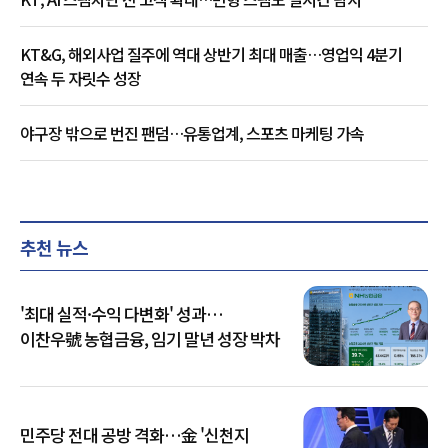
KT&G, 해외사업 질주에 역대 상반기 최대 매출…영업익 4분기
연속 두 자릿수 성장
야구장 밖으로 번진 팬덤…유통업계, 스포츠 마케팅 가속
추천 뉴스
'최대 실적·수익 다변화' 성과…
이찬우號 농협금융, 임기 말년 성장 박차
민주당 전대 공방 격화…金 '신천지