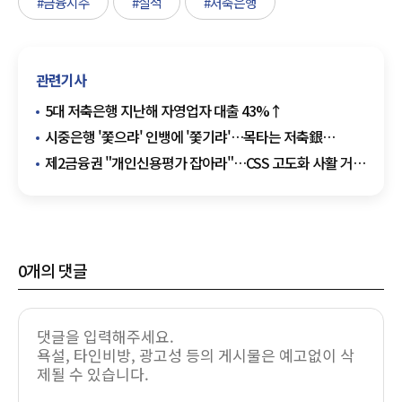
#금융지주
#실적
#저축은행
관련기사
5대 저축은행 지난해 자영업자 대출 43%↑
시중은행 '쫓으랴' 인뱅에 '쫓기랴'…목타는 저축銀
"먹거리 찾기" 특명
제2금융권 "개인신용평가 잡아라"…CSS 고도화 사활 거는
저축은행들
0
개의 댓글