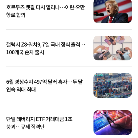
호르무즈 뱃길 다시 열리나…이란·오만
항로 합의
갤럭시 Z8·워치9, 7일 국내 정식 출격…
100개국 순차 출시
6월 경상수지 497억 달러 흑자…두 달
연속 역대 최대
단일 레버리지 ETF 거래대금 1조
붕괴…규제 직격탄