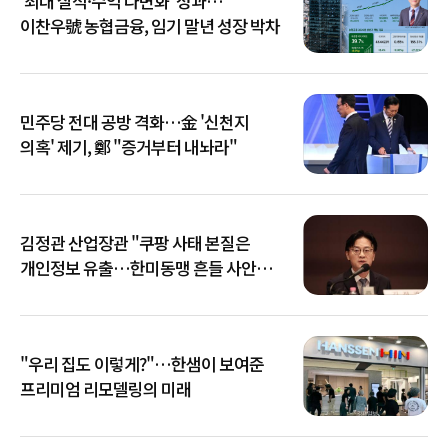
'최대 실적·수익 다변화' 성과…
이찬우號 농협금융, 임기 말년 성장 박차
민주당 전대 공방 격화…金 '신천지
의혹' 제기, 鄭 "증거부터 내놔라"
김정관 산업장관 "쿠팡 사태 본질은
개인정보 유출…한미동맹 흔들 사안
아냐"
"우리 집도 이렇게?"…한샘이 보여준
프리미엄 리모델링의 미래