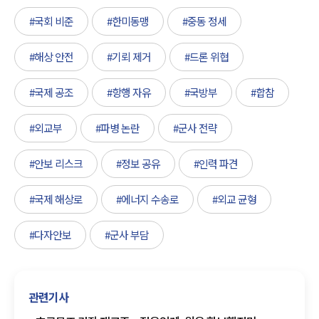
#국회 비준
#한미동맹
#중동 정세
#해상 안전
#기뢰 제거
#드론 위협
#국제 공조
#항행 자유
#국방부
#합참
#외교부
#파병 논란
#군사 전략
#안보 리스크
#정보 공유
#인력 파견
#국제 해상로
#에너지 수송로
#외교 균형
#다자안보
#군사 부담
관련기사