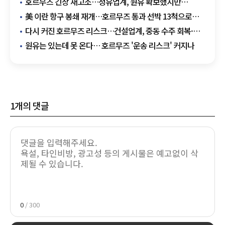
호르무즈 긴장 재고조…정유업계, 원유 확보했지만
'장기전' 대비
美 이란 항구 봉쇄 재개…호르무즈 통과 선박 13척으로
감소
다시 커진 호르무즈 리스크…건설업계, 중동 수주 회복·
공사비 안정 '흔들'
원유는 있는데 못 온다… 호르무즈 '운송 리스크' 커지나
1
개의 댓글
0
/ 300