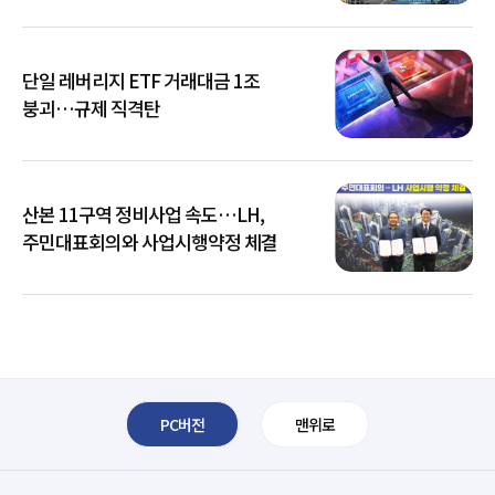
단일 레버리지 ETF 거래대금 1조
붕괴…규제 직격탄
산본 11구역 정비사업 속도…LH,
주민대표회의와 사업시행약정 체결
PC버전
맨위로