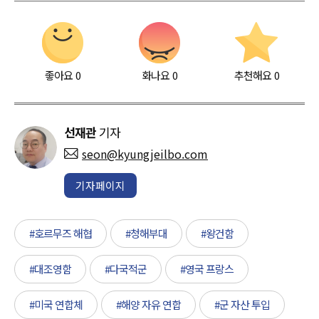
좋아요
0
화나요
0
추천해요
0
선재관
기자
seon@kyungjeilbo.com
기자페이지
#호르무즈 해협
#청해부대
#왕건함
#대조영함
#다국적군
#영국 프랑스
#미국 연합체
#해양 자유 연합
#군 자산 투입