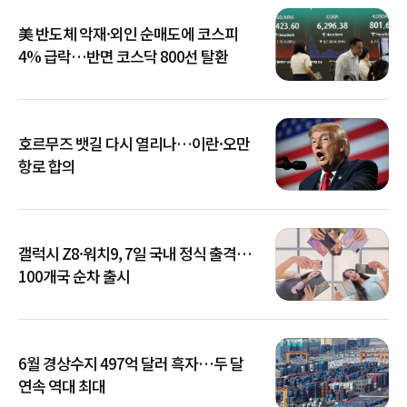
美 반도체 악재·외인 순매도에 코스피
4% 급락…반면 코스닥 800선 탈환
호르무즈 뱃길 다시 열리나…이란·오만
항로 합의
갤럭시 Z8·워치9, 7일 국내 정식 출격…
100개국 순차 출시
6월 경상수지 497억 달러 흑자…두 달
연속 역대 최대