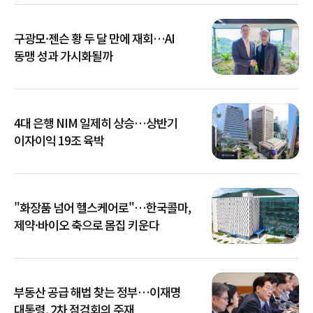
구광모·젠슨 황 두 달 만에 재회…AI
동맹 성과 가시화될까
4대 은행 NIM 일제히 상승…상반기
이자이익 19조 육박
"화장품 넘어 헬스케어로"…한국콜마,
제약·바이오 축으로 몸집 키운다
부동산 공급 해법 찾는 정부…이재명
대통령, 2차 점검회의 주재