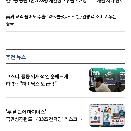
민주당 당원 1만7088명 개인정보 유출…해킹 뒤 11개월 지나 인지
美와 교역 줄어도 수출 14% 늘었다…로봇·관광객 소비 키우는
중국
추천 뉴스
코스피, 중동 악재·외인 순매도에
하락…"하이닉스 또 급락"
'두 달 만에 마이너스'
국민성장펀드…'83조 전력망' 리스크
확산