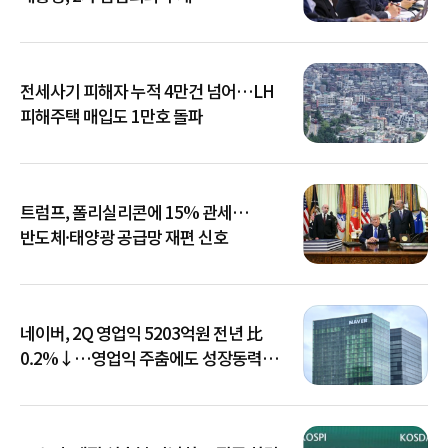
전세사기 피해자 누적 4만건 넘어…LH
피해주택 매입도 1만호 돌파
트럼프, 폴리실리콘에 15% 관세…
반도체·태양광 공급망 재편 신호
네이버, 2Q 영업익 5203억원 전년 比
0.2%↓…영업익 주춤에도 성장동력
키운다