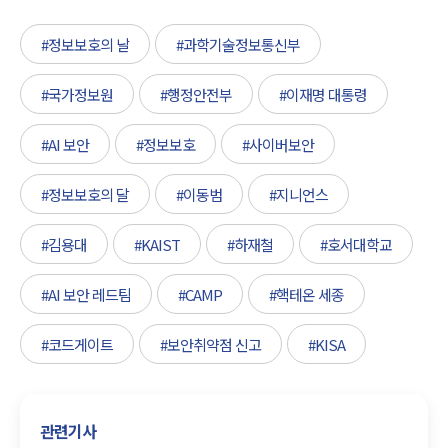
#정보보호의 날
#과학기술정보통신부
#국가정보원
#행정안전부
#이재명 대통령
#AI 보안
#정보보호
#사이버보안
#정보보호의 달
#이동범
#지니언스
#김용대
#KAIST
#하재철
#호서대학교
#AI 보안 레드팀
#CAMP
#핵테온 세종
#코드게이트
#보안취약점 신고
#KISA
관련기사