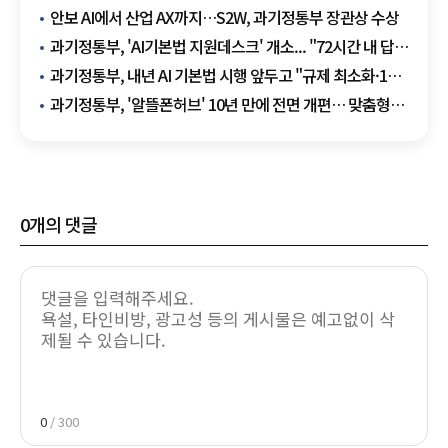
안보 AI에서 산업 AX까지…S2W, 과기정통부 장관상 수상
과기정통부, 'AI기본법 지원데스크' 개소... "72시간 내 답변
원칙"
과기정통부, 내년 AI 기본법 시행 앞두고 "규제 최소화·1년
유예" 원칙 천명
과기정통부, '알뜰폰허브' 10년 만에 전면 개편… 맞춤형
요금제 추천 강화
0
개의 댓글
0
/ 300