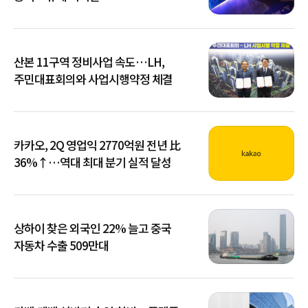
산본 11구역 정비사업 속도…LH,
주민대표회의와 사업시행약정 체결
카카오, 2Q 영업익 2770억원 전년 比
36%↑…역대 최대 분기 실적 달성
상하이 찾은 외국인 22% 늘고 중국
자동차 수출 509만대