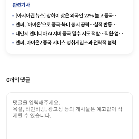
관련기사
[아시아권 뉴스] 상하이 찾은 외국인 22% 늘고 중국
자동차 수출 509만대
엔씨, '아이온'으로 중국·북미 동시 공략…실적 반등
글로벌로 잇는다
대만서 엔비디아 AI 서버 중국 밀수 시도 적발…직원·업체
관계자 구금
엔씨, 아이온2 중국 서비스 셩취게임즈과 전략적 협력
0
개의 댓글