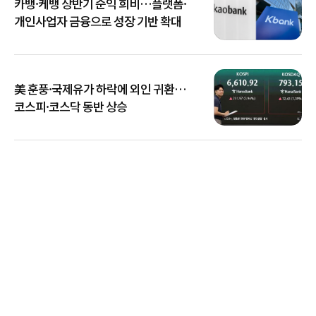
카뱅·케뱅 상반기 순익 희비…플랫폼·
개인사업자 금융으로 성장 기반 확대
美 훈풍·국제유가 하락에 외인 귀환…
코스피·코스닥 동반 상승