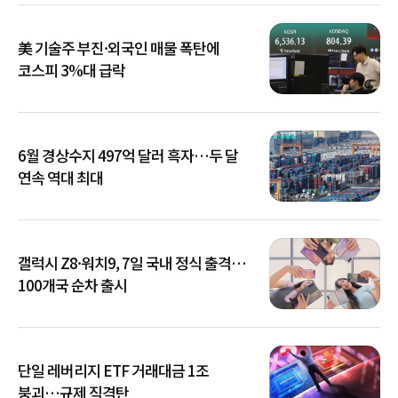
美 기술주 부진·외국인 매물 폭탄에
코스피 3%대 급락
6월 경상수지 497억 달러 흑자…두 달
연속 역대 최대
갤럭시 Z8·워치9, 7일 국내 정식 출격…
100개국 순차 출시
단일 레버리지 ETF 거래대금 1조
붕괴…규제 직격탄