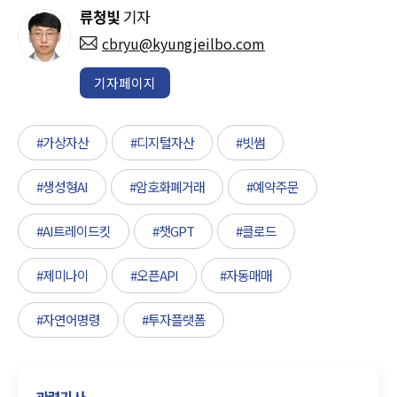
류청빛
기자
cbryu@kyungjeilbo.com
기자페이지
#가상자산
#디지털자산
#빗썸
#생성형AI
#암호화폐거래
#예약주문
#AI트레이드킷
#챗GPT
#클로드
#제미나이
#오픈API
#자동매매
#자연어명령
#투자플랫폼
관련기사