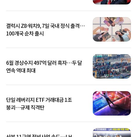
갤럭시 Z8·워치9, 7일 국내 정식 출격…
100개국 순차 출시
6월 경상수지 497억 달러 흑자…두 달
연속 역대 최대
단일 레버리지 ETF 거래대금 1조
붕괴…규제 직격탄
산본 11구역 정비사업 속도…LH,