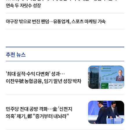
연속 두 자릿수 성장
야구장 밖으로 번진 팬덤…유통업계, 스포츠 마케팅 가속
추천 뉴스
'최대 실적·수익 다변화' 성과…
이찬우號 농협금융, 임기 말년 성장 박차
민주당 전대 공방 격화…金 '신천지
의혹' 제기, 鄭 "증거부터 내놔라"