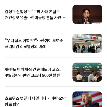
김정관 산업장관 "쿠팡 사태 본질은
개인정보 유출…한미동맹 흔들 사안
아냐"
"우리 집도 이렇게?"…한샘이 보여준
프리미엄 리모델링의 미래
美 반도체 악재·외인 순매도에 코스피
4% 급락…반면 코스닥 800선 탈환
호르무즈 뱃길 다시 열리나…이란·오만
항로 합의