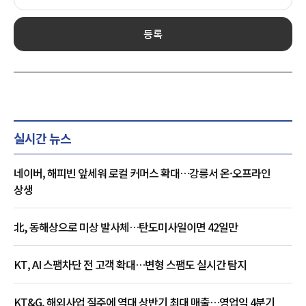
등록
실시간 뉴스
네이버, 해피빈 앞세워 로컬 커머스 확대…강릉서 온·오프라인
상생
北, 동해상으로 미상 발사체…탄도미사일이면 42일만
KT, AI 스팸차단 전 고객 확대…변형 스팸도 실시간 탐지
KT&G, 해외사업 질주에 역대 상반기 최대 매출…영업익 4분기