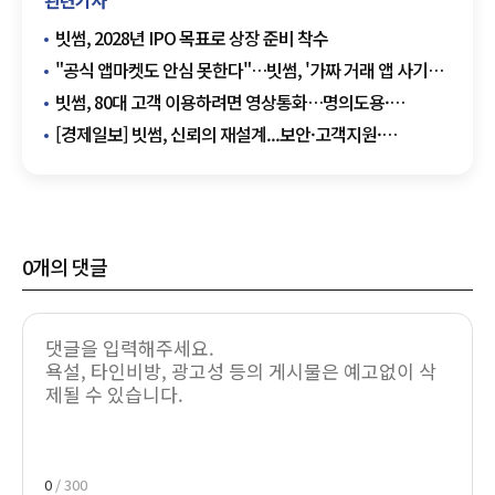
빗썸, 2028년 IPO 목표로 상장 준비 착수
"공식 앱마켓도 안심 못한다"…빗썸, '가짜 거래 앱 사기
예방 가이드' 공개
빗썸, 80대 고객 이용하려면 영상통화…명의도용·
계정대여 막는다
[경제일보] 빗썸, 신뢰의 재설계...보안·고객지원·
사회공헌으로 다시 쌓는 거래소 경쟁력
0
개의 댓글
0
/ 300