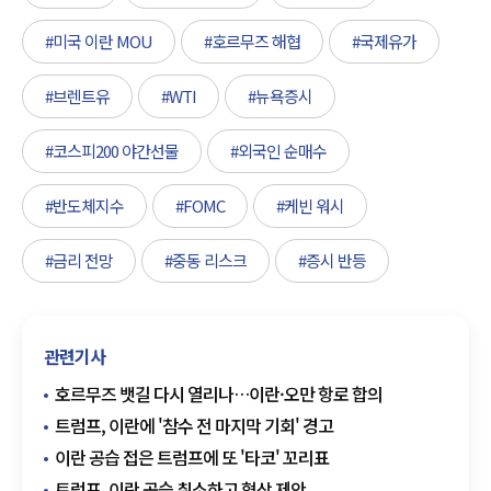
#미국 이란 MOU
#호르무즈 해협
#국제유가
#브렌트유
#WTI
#뉴욕증시
#코스피200 야간선물
#외국인 순매수
#반도체지수
#FOMC
#케빈 워시
#금리 전망
#중동 리스크
#증시 반등
관련기사
호르무즈 뱃길 다시 열리나…이란·오만 항로 합의
트럼프, 이란에 '참수 전 마지막 기회' 경고
이란 공습 접은 트럼프에 또 '타코' 꼬리표
트럼프, 이란 공습 취소하고 협상 제안