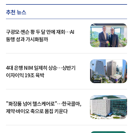
추천 뉴스
구광모·젠슨 황 두 달 만에 재회…AI
동맹 성과 가시화될까
4대 은행 NIM 일제히 상승…상반기
이자이익 19조 육박
"화장품 넘어 헬스케어로"…한국콜마,
제약·바이오 축으로 몸집 키운다