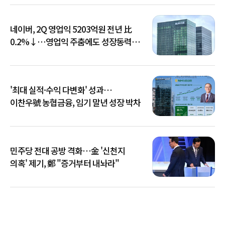
네이버, 2Q 영업익 5203억원 전년 比
0.2%↓…영업익 주춤에도 성장동력
키운다
'최대 실적·수익 다변화' 성과…
이찬우號 농협금융, 임기 말년 성장 박차
민주당 전대 공방 격화…金 '신천지
의혹' 제기, 鄭 "증거부터 내놔라"