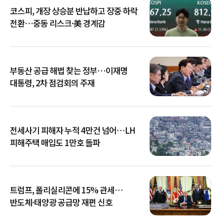
코스피, 개장 상승분 반납하고 장중 하락
전환…중동 리스크·美 경계감
부동산 공급 해법 찾는 정부…이재명
대통령, 2차 점검회의 주재
전세사기 피해자 누적 4만건 넘어…LH
피해주택 매입도 1만호 돌파
트럼프, 폴리실리콘에 15% 관세…
반도체·태양광 공급망 재편 신호