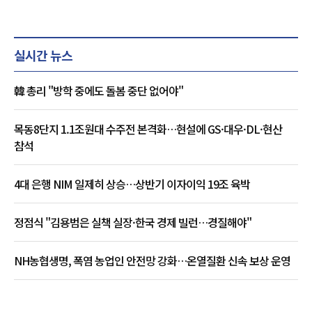
실시간 뉴스
韓 총리 "방학 중에도 돌봄 중단 없어야"
목동8단지 1.1조원대 수주전 본격화…현설에 GS·대우·DL·현산
참석
4대 은행 NIM 일제히 상승…상반기 이자이익 19조 육박
정점식 "김용범은 실책 실장·한국 경제 빌런…경질해야"
NH농협생명, 폭염 농업인 안전망 강화…온열질환 신속 보상 운영